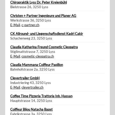
Chiropraktik Lyss Dr. Peter Kreienbühl
Bielstrasse 26, 3250 Lyss
Christen + Partner Ingenieure und Planer AG
Werkstrasse 36, 3250 Lyss
E-Mail
,
c-partner.ch
CK Allround- und Liegenschaftsdienst Kadri Cakir
Schachenweg 23, 3250 Lyss
Claudia Katharina Freund Cosmetic Cleopatra
Stiglimattstrasse 7, 3250 Lyss
E-Mail
,
cosmetic-cleopatra.ch
Claudia Mammana Coiffeur Papillon
Bahnhofstrasse 2a, 3250 Lyss
Clevertrailer GmbH
Industriering 43, 3250 Lyss
E-Mail
,
clevertrailer.ch
Coffee Time Pizzeria Trattoria Inh. Hassan
Hauptstrasse 14, 3250 Lyss
Coiffeur Bijou Natacha Bapst
Fabrikstrasse 3a, 3250 Lyss