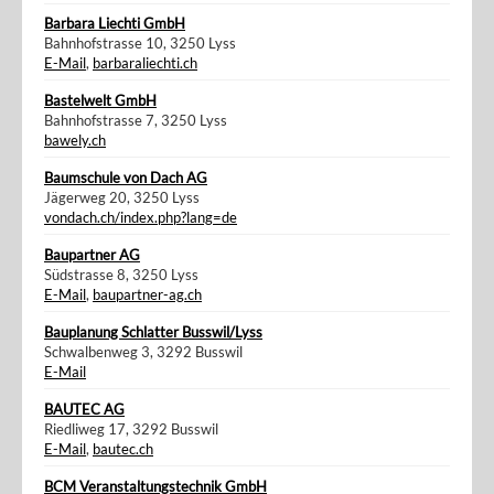
Barbara Liechti GmbH
Bahnhofstrasse 10, 3250 Lyss
E-Mail
,
barbaraliechti.ch
Bastelwelt GmbH
Bahnhofstrasse 7, 3250 Lyss
bawely.ch
Baumschule von Dach AG
Jägerweg 20, 3250 Lyss
vondach.ch/index.php?lang=de
Baupartner AG
Südstrasse 8, 3250 Lyss
E-Mail
,
baupartner-ag.ch
Bauplanung Schlatter Busswil/Lyss
Schwalbenweg 3, 3292 Busswil
E-Mail
BAUTEC AG
Riedliweg 17, 3292 Busswil
E-Mail
,
bautec.ch
BCM Veranstaltungstechnik GmbH