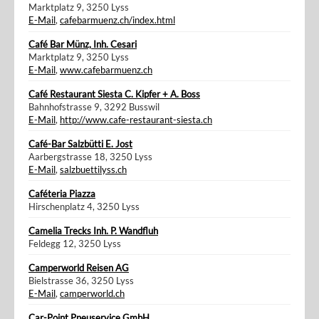
Marktplatz 9, 3250 Lyss
E-Mail
,
cafebarmuenz.ch/index.html
Café Bar Münz, Inh. Cesari
Marktplatz 9, 3250 Lyss
E-Mail
,
www.cafebarmuenz.ch
Café Restaurant Siesta C. Kipfer + A. Boss
Bahnhofstrasse 9, 3292 Busswil
E-Mail
,
http://www.cafe-restaurant-siesta.ch
Café-Bar Salzbütti E. Jost
Aarbergstrasse 18, 3250 Lyss
E-Mail
,
salzbuettilyss.ch
Caféteria Piazza
Hirschenplatz 4, 3250 Lyss
Camelia Trecks Inh. P. Wandfluh
Feldegg 12, 3250 Lyss
Camperworld Reisen AG
Bielstrasse 36, 3250 Lyss
E-Mail
,
camperworld.ch
Car-Point Pneuservice GmbH