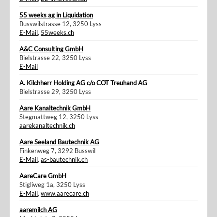
55 weeks ag in Liquidation
Busswilstrasse 12, 3250 Lyss
E-Mail
,
55weeks.ch
A&C Consulting GmbH
Bielstrasse 22, 3250 Lyss
E-Mail
A. Kilchherr Holding AG c/o COT Treuhand AG
Bielstrasse 29, 3250 Lyss
Aare Kanaltechnik GmbH
Stegmattweg 12, 3250 Lyss
aarekanaltechnik.ch
Aare Seeland Bautechnik AG
Finkenweg 7, 3292 Busswil
E-Mail
,
as-bautechnik.ch
AareCare GmbH
Stigliweg 1a, 3250 Lyss
E-Mail
,
www.aarecare.ch
aaremilch AG