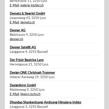
Bernstrasse 11, 3250 Lyss
E-Mail
,
galerie-kistler.ch
Demetz & Siegrist GmbH
Leuernweg 43, 3250 Lyss
E-Mail
,
demetz.ch
Denner AG
Bielstrasse 9, 3250 Lyss
denner.ch
Denner Satellit AG
Länggasse 4, 3292 Busswil
Der Frisör Beatrice Lanz
Herrengasse 21, 3250 Lyss
Design ONE Christoph Trummer
Unterer Aareweg 19, 3250 Lyss
Designform GmbH
Mattenweg 9, 3250 Lyss
E-Mail
,
bjoern-ischi.ch
Dhundup Shankentsang-Amitsang Himalaya Imbiss
Länggasse 3, 3292 Busswil