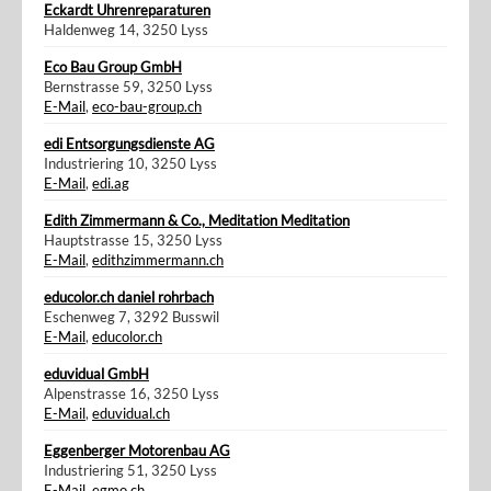
Eckardt Uhrenreparaturen
Haldenweg 14, 3250 Lyss
Eco Bau Group GmbH
Bernstrasse 59, 3250 Lyss
E-Mail
,
eco-bau-group.ch
edi Entsorgungsdienste AG
Industriering 10, 3250 Lyss
E-Mail
,
edi.ag
Edith Zimmermann & Co., Meditation Meditation
Hauptstrasse 15, 3250 Lyss
E-Mail
,
edithzimmermann.ch
educolor.ch daniel rohrbach
Eschenweg 7, 3292 Busswil
E-Mail
,
educolor.ch
eduvidual GmbH
Alpenstrasse 16, 3250 Lyss
E-Mail
,
eduvidual.ch
Eggenberger Motorenbau AG
Industriering 51, 3250 Lyss
E-Mail
,
egmo.ch