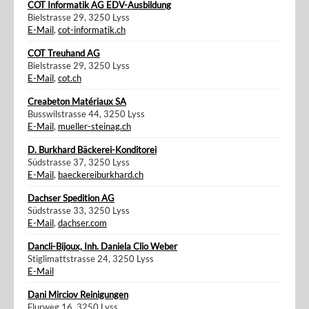
COT Informatik AG EDV-Ausbildung
Bielstrasse 29, 3250 Lyss
E-Mail
,
cot-informatik.ch
COT Treuhand AG
Bielstrasse 29, 3250 Lyss
E-Mail
,
cot.ch
Creabeton Matériaux SA
Busswilstrasse 44, 3250 Lyss
E-Mail
,
mueller-steinag.ch
D. Burkhard Bäckerei-Konditorei
Südstrasse 37, 3250 Lyss
E-Mail
,
baeckereiburkhard.ch
Dachser Spedition AG
Südstrasse 33, 3250 Lyss
E-Mail
,
dachser.com
Dancli-Bijoux, Inh. Daniela Clio Weber
Stiglimattstrasse 24, 3250 Lyss
E-Mail
Dani Mirciov Reinigungen
Flurweg 16, 3250 Lyss