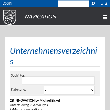
LOGIN
A
A
NAVIGATION
Unternehmensverzeichni
s
Suchfilter:
Kategorie:
2B INNOVATION by Michael Bickel
Unterfeldweg 9, 3250 Lyss
E-Mail
,
2b-innovation.ch