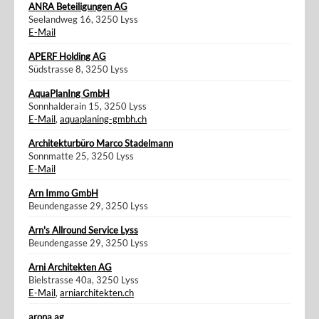
ANRA Beteiligungen AG
Seelandweg 16, 3250 Lyss
E-Mail
APERF Holding AG
Südstrasse 8, 3250 Lyss
AquaPlanIng GmbH
Sonnhalderain 15, 3250 Lyss
E-Mail
,
aquaplaning-gmbh.ch
Architekturbüro Marco Stadelmann
Sonnmatte 25, 3250 Lyss
E-Mail
Arn Immo GmbH
Beundengasse 29, 3250 Lyss
Arn's Allround Service Lyss
Beundengasse 29, 3250 Lyss
Arni Architekten AG
Bielstrasse 40a, 3250 Lyss
E-Mail
,
arniarchitekten.ch
arona ag