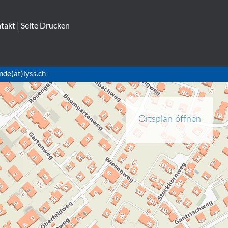
takt
|
Seite Drucken
nde(at)lyss.ch