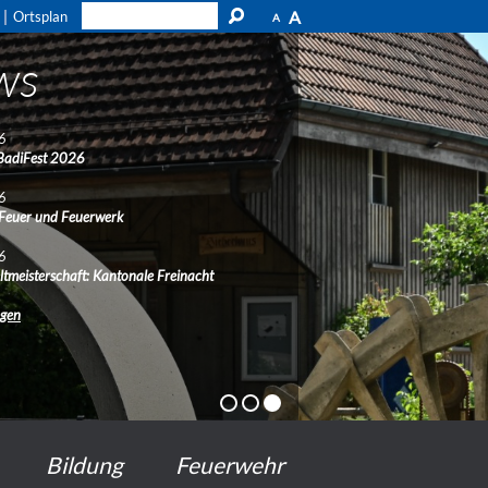
A
Ortsplan
A
ws
6
BadiFest 2026
6
 Feuer und Feuerwerk
6
ltmeisterschaft: Kantonale Freinacht
ngen
Bildung
Feuerwehr