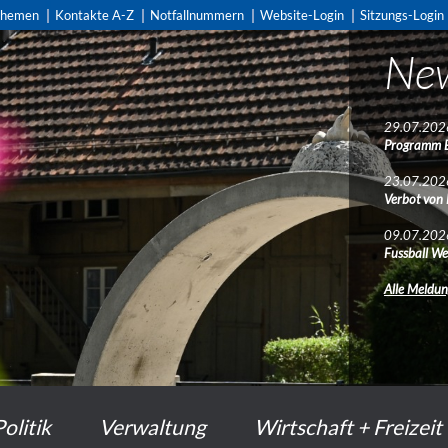
themen
Kontakte A-Z
Notfallnummern
Website-Login
Sitzungs-Login
Ne
29.07.202
Programm 
23.07.202
Verbot von
09.07.202
Fussball We
Alle Meldu
Politik
Verwaltung
Wirtschaft + Freizeit