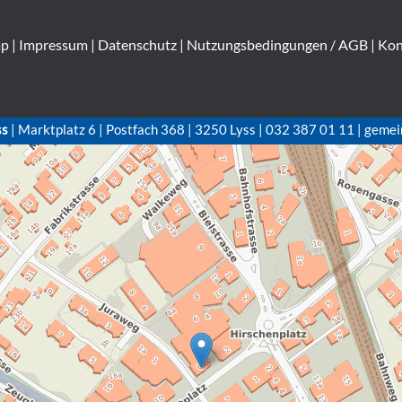
ap
|
Impressum
|
Datenschutz
|
Nutzungsbedingungen / AGB
|
Kon
ss
| Marktplatz 6 | Postfach 368 | 3250 Lyss | 032 387 01 11 | gemei