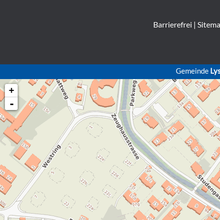
Barrierefrei
|
Sitem
Gemeinde
Ly