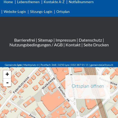
Home
Lebensthemen
Kontakte A-Z
Notfallnummern
Website-Login
Sitzungs-Login
Ortsplan
Barrierefrei
|
Sitemap
|
Impressum
|
Datenschutz
|
Nutzungsbedingungen / AGB
|
Kontakt
|
Seite Drucken
Gemeinde
Lyss
| Marktplatz 6 | Postfach 368 | 3250 Lyss | 032 387 01 11 | gemeinde(at)lyss.ch