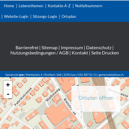
Home
Lebensthemen
Kontakte A-Z
Notfallnummern
Website-Login
Sitzungs-Login
Ortsplan
Barrierefrei
|
Sitemap
|
Impressum
|
Datenschutz
|
Nutzungsbedingungen / AGB
|
Kontakt
|
Seite Drucken
Gemeinde
Lyss
| Marktplatz 6 | Postfach 368 | 3250 Lyss | 032 387 01 11 | gemeinde(at)lyss.ch