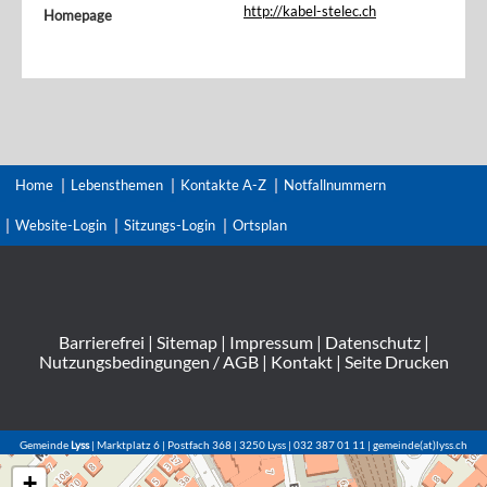
http://kabel-stelec.ch
Homepage
Home
Lebensthemen
Kontakte A-Z
Notfallnummern
Website-Login
Sitzungs-Login
Ortsplan
Barrierefrei
|
Sitemap
|
Impressum
|
Datenschutz
|
Nutzungsbedingungen / AGB
|
Kontakt
|
Seite Drucken
Gemeinde
Lyss
| Marktplatz 6 | Postfach 368 | 3250 Lyss | 032 387 01 11 | gemeinde(at)lyss.ch