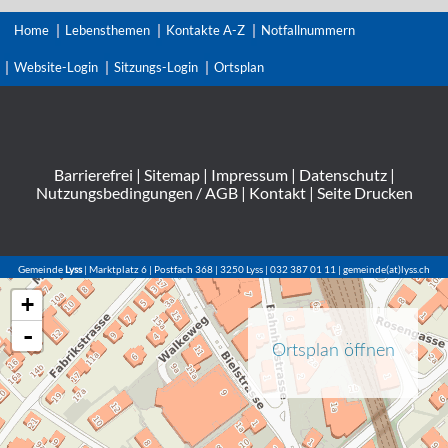
Home
Lebensthemen
Kontakte A-Z
Notfallnummern
Website-Login
Sitzungs-Login
Ortsplan
Barrierefrei
|
Sitemap
|
Impressum
|
Datenschutz
|
Nutzungsbedingungen / AGB
|
Kontakt
|
Seite Drucken
Gemeinde
Lyss
| Marktplatz 6 | Postfach 368 | 3250 Lyss | 032 387 01 11 | gemeinde(at)lyss.ch