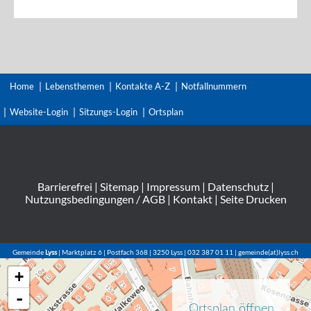
Home
Lebensthemen
Kontakte A-Z
Notfallnummern
Website-Login
Sitzungs-Login
Ortsplan
Barrierefrei
|
Sitemap
|
Impressum
|
Datenschutz
|
Nutzungsbedingungen / AGB
|
Kontakt
|
Seite Drucken
Gemeinde
Lyss
| Marktplatz 6 | Postfach 368 | 3250 Lyss | 032 387 01 11 | gemeinde(at)lyss.ch