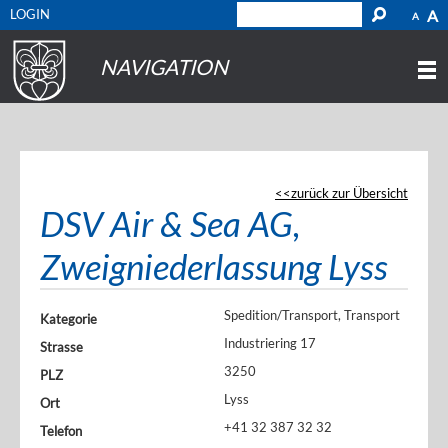
LOGIN
A
A
NAVIGATION
zurück zur Übersicht
DSV Air & Sea AG,
Zweigniederlassung Lyss
Spedition/Transport, Transport
Kategorie
Industriering 17
Strasse
3250
PLZ
Lyss
Ort
+41 32 387 32 32
Telefon