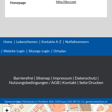
http://dsv.com
Homepage
Home
Lebensthemen
Kontakte A-Z
Notfallnummern
Website-Login
Sitzungs-Login
Ortsplan
Barrierefrei
|
Sitemap
|
Impressum
|
Datenschutz
|
Nutzungsbedingungen / AGB
|
Kontakt
|
Seite Drucken
Gemeinde
Lyss
| Marktplatz 6 | Postfach 368 | 3250 Lyss | 032 387 01 11 | gemeinde(at)lyss.ch