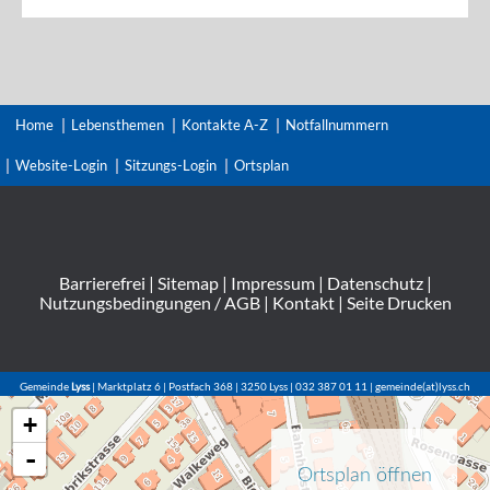
Home
Lebensthemen
Kontakte A-Z
Notfallnummern
Website-Login
Sitzungs-Login
Ortsplan
Barrierefrei
|
Sitemap
|
Impressum
|
Datenschutz
|
Nutzungsbedingungen / AGB
|
Kontakt
|
Seite Drucken
Gemeinde
Lyss
| Marktplatz 6 | Postfach 368 | 3250 Lyss | 032 387 01 11 | gemeinde(at)lyss.ch