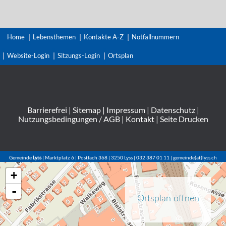
Home
Lebensthemen
Kontakte A-Z
Notfallnummern
Website-Login
Sitzungs-Login
Ortsplan
Barrierefrei
|
Sitemap
|
Impressum
|
Datenschutz
|
Nutzungsbedingungen / AGB
|
Kontakt
|
Seite Drucken
Gemeinde
Lyss
| Marktplatz 6 | Postfach 368 | 3250 Lyss | 032 387 01 11 | gemeinde(at)lyss.ch