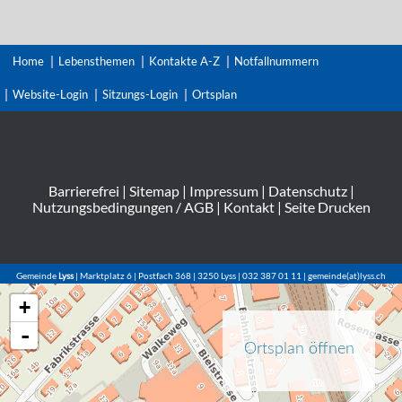
Home
Lebensthemen
Kontakte A-Z
Notfallnummern
Website-Login
Sitzungs-Login
Ortsplan
Barrierefrei
|
Sitemap
|
Impressum
|
Datenschutz
|
Nutzungsbedingungen / AGB
|
Kontakt
|
Seite Drucken
Gemeinde
Lyss
| Marktplatz 6 | Postfach 368 | 3250 Lyss | 032 387 01 11 | gemeinde(at)lyss.ch