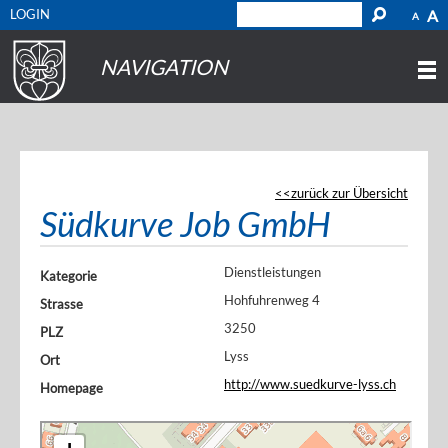
LOGIN
A
A
NAVIGATION
zurück zur Übersicht
Südkurve Job GmbH
Dienstleistungen
Kategorie
Hohfuhrenweg 4
Strasse
3250
PLZ
Lyss
Ort
http://www.suedkurve-lyss.ch
Homepage