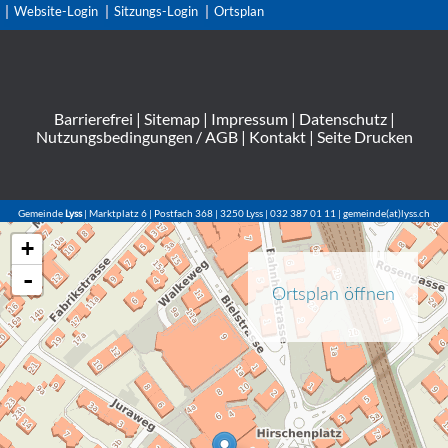
Website-Login
Sitzungs-Login
Ortsplan
Barrierefrei
|
Sitemap
|
Impressum
|
Datenschutz
|
Nutzungsbedingungen / AGB
|
Kontakt
|
Seite Drucken
Gemeinde
Lyss
| Marktplatz 6 | Postfach 368 | 3250 Lyss | 032 387 01 11 | gemeinde(at)lyss.ch