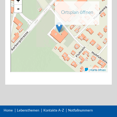
Home
Lebensthemen
Kontakte A-Z
Notfallnummern