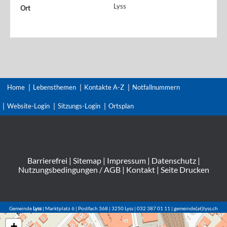
Lyss
Ort
Home
Lebensthemen
Kontakte A-Z
Notfallnummern
Website-Login
Sitzungs-Login
Ortsplan
Barrierefrei
|
Sitemap
|
Impressum
|
Datenschutz
|
Nutzungsbedingungen / AGB
|
Kontakt
|
Seite Drucken
Gemeinde
Lyss
| Marktplatz 6 | Postfach 368 | 3250 Lyss | 032 387 01 11 | gemeinde(at)lyss.ch