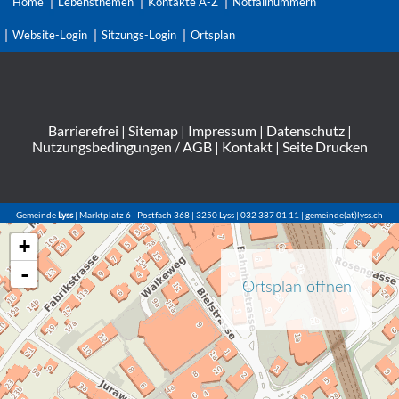
Home
Lebensthemen
Kontakte A-Z
Notfallnummern
Website-Login
Sitzungs-Login
Ortsplan
Barrierefrei
|
Sitemap
|
Impressum
|
Datenschutz
|
Nutzungsbedingungen / AGB
|
Kontakt
|
Seite Drucken
Gemeinde
Lyss
| Marktplatz 6 | Postfach 368 | 3250 Lyss | 032 387 01 11 | gemeinde(at)lyss.ch