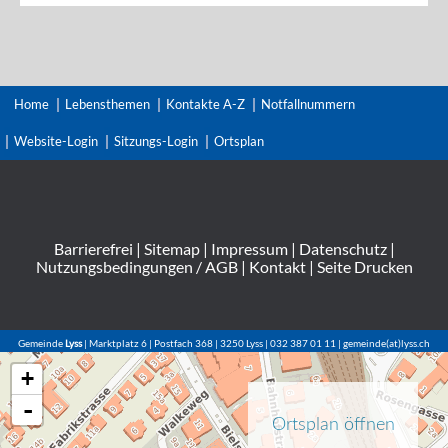
Home
Lebensthemen
Kontakte A-Z
Notfallnummern
Website-Login
Sitzungs-Login
Ortsplan
Barrierefrei
|
Sitemap
|
Impressum
|
Datenschutz
|
Nutzungsbedingungen / AGB
|
Kontakt
|
Seite Drucken
Gemeinde
Lyss
| Marktplatz 6 | Postfach 368 | 3250 Lyss | 032 387 01 11 | gemeinde(at)lyss.ch