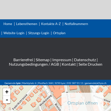
Home
Lebensthemen
Kontakte A-Z
Notfallnummern
Website-Login
Sitzungs-Login
Ortsplan
Barrierefrei
|
Sitemap
|
Impressum
|
Datenschutz
|
Nutzungsbedingungen / AGB
|
Kontakt
|
Seite Drucken
Gemeinde
Lyss
| Marktplatz 6 | Postfach 368 | 3250 Lyss | 032 387 01 11 | gemeinde(at)lyss.ch