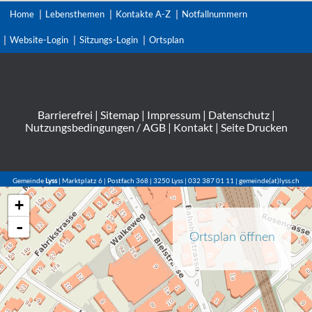
Home
Lebensthemen
Kontakte A-Z
Notfallnummern
Website-Login
Sitzungs-Login
Ortsplan
Barrierefrei
|
Sitemap
|
Impressum
|
Datenschutz
|
Nutzungsbedingungen / AGB
|
Kontakt
|
Seite Drucken
Gemeinde
Lyss
| Marktplatz 6 | Postfach 368 | 3250 Lyss | 032 387 01 11 | gemeinde(at)lyss.ch