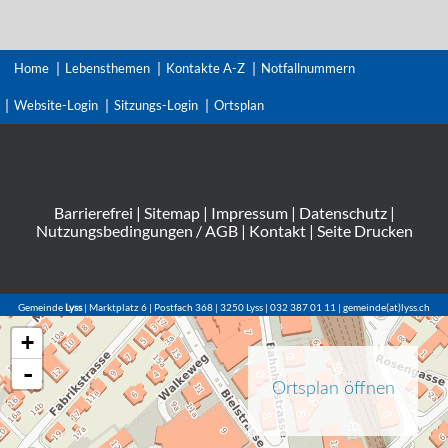
Home
Lebensthemen
Kontakte A-Z
Notfallnummern
Website-Login
Sitzungs-Login
Ortsplan
Barrierefrei
|
Sitemap
|
Impressum
|
Datenschutz
|
Nutzungsbedingungen / AGB
|
Kontakt
|
Seite Drucken
Gemeinde
Lyss
| Marktplatz 6 | Postfach 368 | 3250 Lyss | 032 387 01 11 | gemeinde(at)lyss.ch