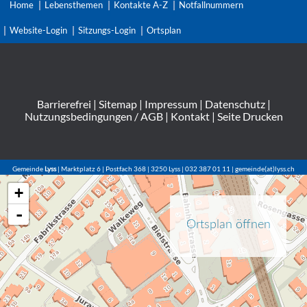
Home
Lebensthemen
Kontakte A-Z
Notfallnummern
Website-Login
Sitzungs-Login
Ortsplan
Barrierefrei
|
Sitemap
|
Impressum
|
Datenschutz
|
Nutzungsbedingungen / AGB
|
Kontakt
|
Seite Drucken
Gemeinde
Lyss
| Marktplatz 6 | Postfach 368 | 3250 Lyss | 032 387 01 11 | gemeinde(at)lyss.ch