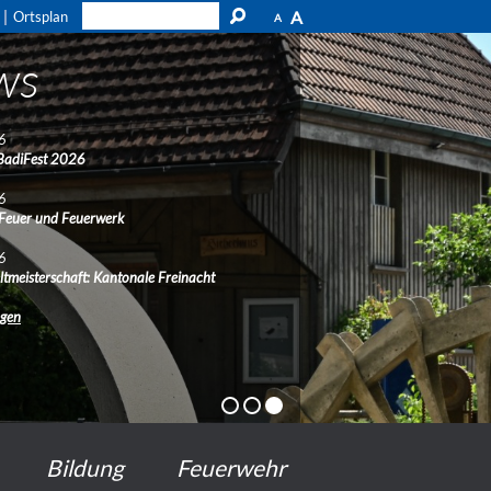
A
Ortsplan
A
ws
6
BadiFest 2026
6
 Feuer und Feuerwerk
6
ltmeisterschaft: Kantonale Freinacht
ngen
Bildung
Feuerwehr