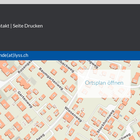
takt
|
Seite Drucken
nde(at)lyss.ch