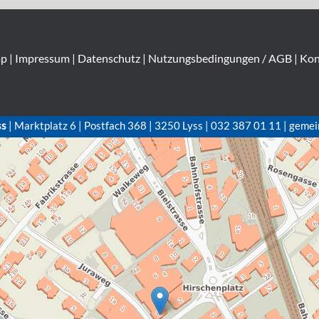
ap
|
Impressum
|
Datenschutz
|
Nutzungsbedingungen / AGB
|
Kon
ss
| Marktplatz 6 | Postfach 368 | 3250 Lyss | 032 387 01 11 | gemei