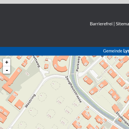
Barrierefrei
|
Sitem
Gemeinde
Ly