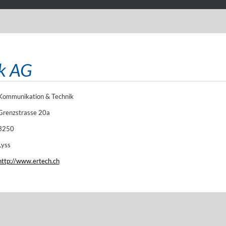
ik AG
Kommunikation & Technik
Grenzstrasse 20a
3250
Lyss
http://www.ertech.ch