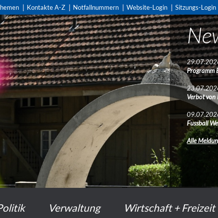
themen
Kontakte A-Z
Notfallnummern
Website-Login
Sitzungs-Login
Ne
29.07.202
Programm 
23.07.202
Verbot von
09.07.202
Fussball We
Alle Meldu
Politik
Verwaltung
Wirtschaft + Freizeit