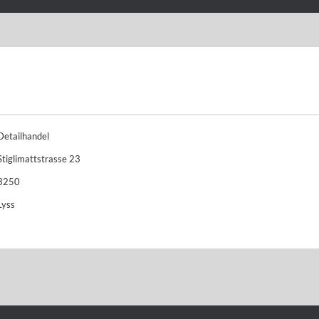
Detailhandel
Stiglimattstrasse 23
3250
Lyss