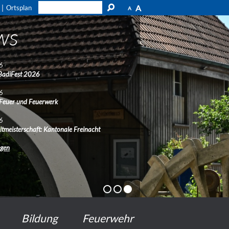
A
Ortsplan
A
ws
6
BadiFest 2026
6
 Feuer und Feuerwerk
6
ltmeisterschaft: Kantonale Freinacht
ngen
Bildung
Feuerwehr