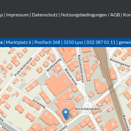
ap
|
Impressum
|
Datenschutz
|
Nutzungsbedingungen / AGB
|
Kon
ss
| Marktplatz 6 | Postfach 368 | 3250 Lyss | 032 387 01 11 | gemei