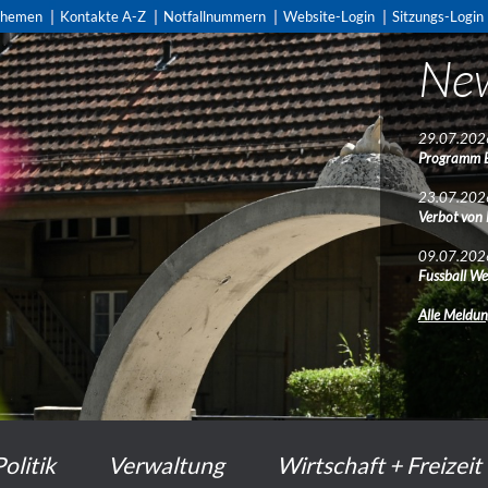
themen
Kontakte A-Z
Notfallnummern
Website-Login
Sitzungs-Login
Ne
29.07.202
Programm 
23.07.202
Verbot von
09.07.202
Fussball We
Alle Meldu
Politik
Verwaltung
Wirtschaft + Freizeit