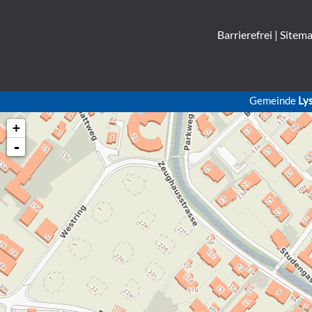
Barrierefrei
|
Sitem
Gemeinde
Ly