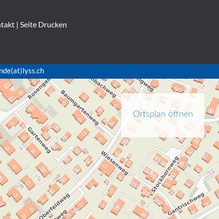
takt
|
Seite Drucken
nde(at)lyss.ch