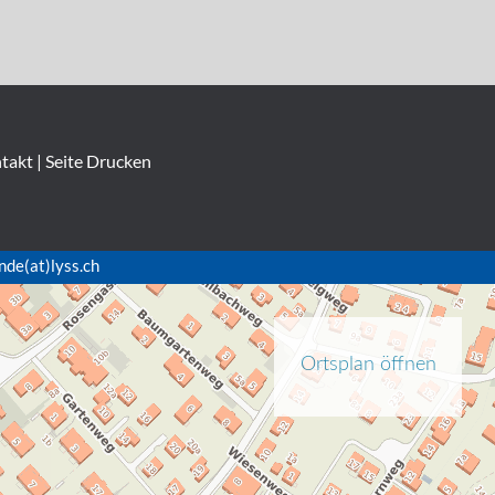
takt
|
Seite Drucken
nde(at)lyss.ch