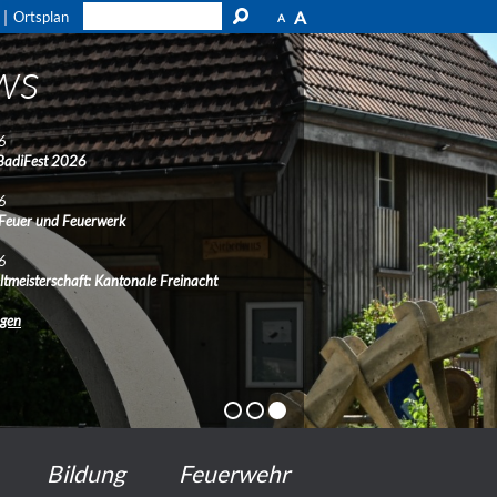
A
Ortsplan
A
ws
6
BadiFest 2026
6
 Feuer und Feuerwerk
6
ltmeisterschaft: Kantonale Freinacht
ngen
Bildung
Feuerwehr