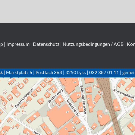
ap
|
Impressum
|
Datenschutz
|
Nutzungsbedingungen / AGB
|
Kon
ss
| Marktplatz 6 | Postfach 368 | 3250 Lyss | 032 387 01 11 | gemei