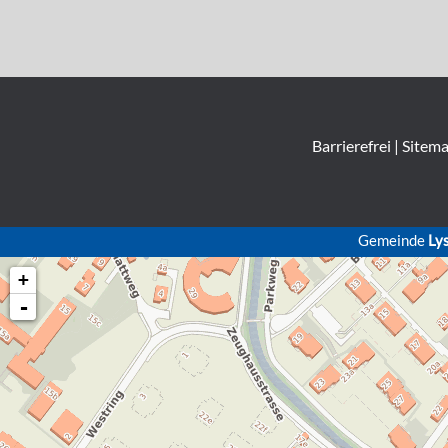
Barrierefrei
|
Sitem
Gemeinde
Ly