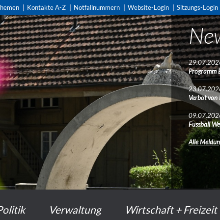
themen
Kontakte A-Z
Notfallnummern
Website-Login
Sitzungs-Login
Ne
29.07.202
Programm 
23.07.202
Verbot von
09.07.202
Fussball We
Alle Meldu
Politik
Verwaltung
Wirtschaft + Freizeit