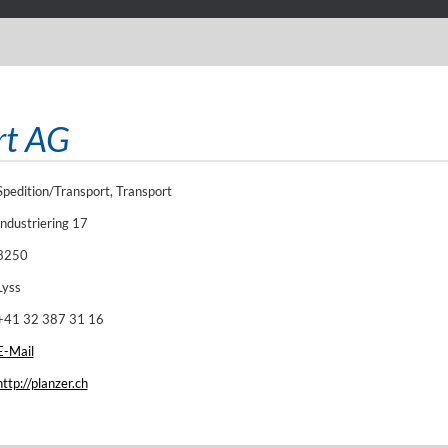
rt AG
Spedition/Transport, Transport
Industriering 17
3250
Lyss
+41 32 387 31 16
E-Mail
http://planzer.ch