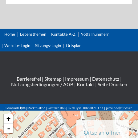
Home
Lebensthemen
Kontakte A-Z
Notfallnummern
Website-Login
Sitzungs-Login
Ortsplan
Barrierefrei
|
Sitemap
|
Impressum
|
Datenschutz
|
Nutzungsbedingungen / AGB
|
Kontakt
|
Seite Drucken
Gemeinde
Lyss
| Marktplatz 6 | Postfach 368 | 3250 Lyss | 032 387 01 11 | gemeinde(at)lyss.ch