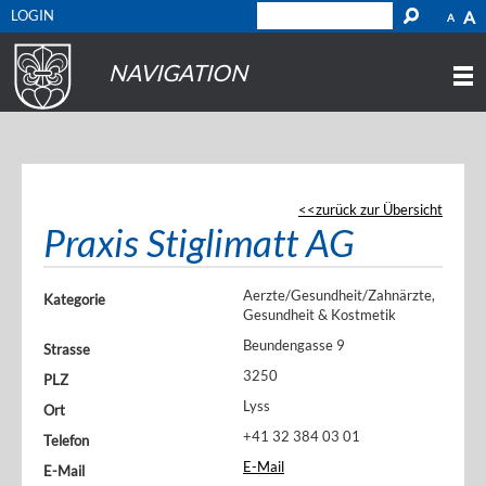
LOGIN
A
A
NAVIGATION
zurück zur Übersicht
Praxis Stiglimatt AG
Aerzte/Gesundheit/Zahnärzte,
Kategorie
Gesundheit & Kostmetik
Beundengasse 9
Strasse
3250
PLZ
Lyss
Ort
+41 32 384 03 01
Telefon
E-Mail
E-Mail