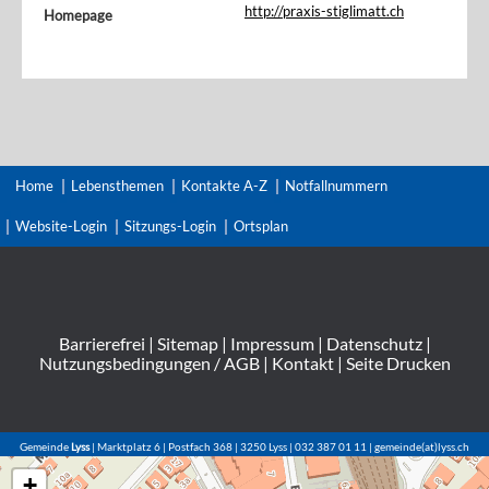
http://praxis-stiglimatt.ch
Homepage
Home
Lebensthemen
Kontakte A-Z
Notfallnummern
Website-Login
Sitzungs-Login
Ortsplan
Barrierefrei
|
Sitemap
|
Impressum
|
Datenschutz
|
Nutzungsbedingungen / AGB
|
Kontakt
|
Seite Drucken
Gemeinde
Lyss
| Marktplatz 6 | Postfach 368 | 3250 Lyss | 032 387 01 11 | gemeinde(at)lyss.ch