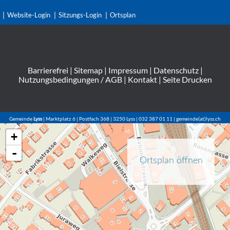
Website-Login
Sitzungs-Login
Ortsplan
Barrierefrei
|
Sitemap
|
Impressum
|
Datenschutz
|
Nutzungsbedingungen / AGB
|
Kontakt
|
Seite Drucken
Gemeinde
Lyss
| Marktplatz 6 | Postfach 368 | 3250 Lyss | 032 387 01 11 | gemeinde(at)lyss.ch