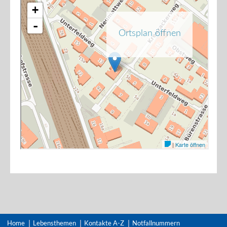
Home
Lebensthemen
Kontakte A-Z
Notfallnummern