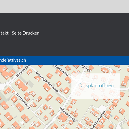
takt
|
Seite Drucken
nde(at)lyss.ch