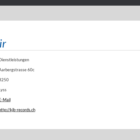
ir
Dienstleistungen
Aarbergstrasse 60c
3250
Lyss
E-Mail
http://kjb-records.ch