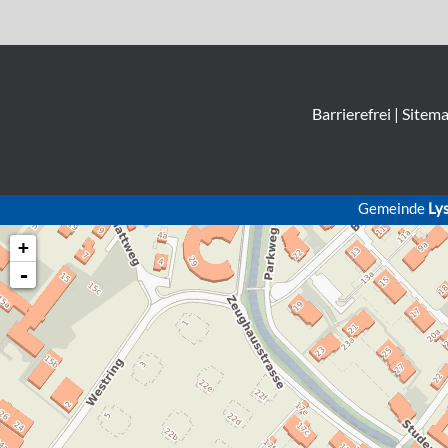
Barrierefrei
|
Sitem
Gemeinde
Ly