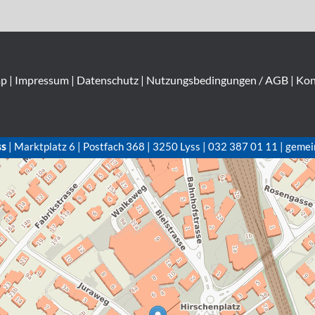
ap
|
Impressum
|
Datenschutz
|
Nutzungsbedingungen / AGB
|
Kon
ss
| Marktplatz 6 | Postfach 368 | 3250 Lyss | 032 387 01 11 | gemei