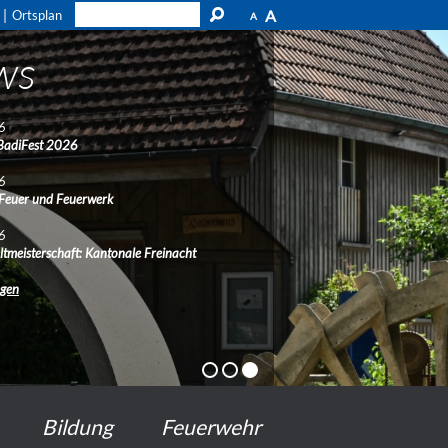
A
Ortsplan
A
ws
6
BadiFest 2026
6
 Feuer und Feuerwerk
6
ltmeisterschaft: Kantonale Freinacht
ngen
Bildung
Feuerwehr