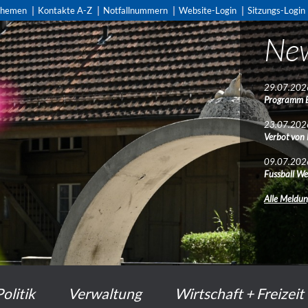
themen
Kontakte A-Z
Notfallnummern
Website-Login
Sitzungs-Login
Ne
29.07.202
Programm 
23.07.202
Verbot von
09.07.202
Fussball We
Alle Meldu
Politik
Verwaltung
Wirtschaft + Freizeit