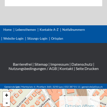
Home
Lebensthemen
Kontakte A-Z
Notfallnummern
Website-Login
Sitzungs-Login
Ortsplan
Barrierefrei
|
Sitemap
|
Impressum
|
Datenschutz
|
Nutzungsbedingungen / AGB
|
Kontakt
|
Seite Drucken
Gemeinde
Lyss
| Marktplatz 6 | Postfach 368 | 3250 Lyss | 032 387 01 11 | gemeinde(at)lyss.ch