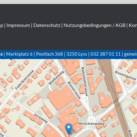
ap
|
Impressum
|
Datenschutz
|
Nutzungsbedingungen / AGB
|
Kon
ss
| Marktplatz 6 | Postfach 368 | 3250 Lyss | 032 387 01 11 | gemei