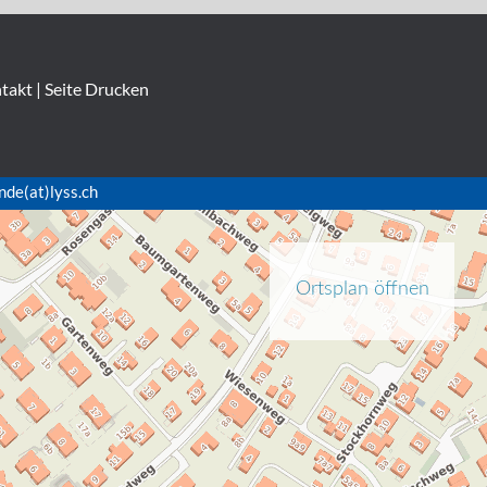
takt
|
Seite Drucken
nde(at)lyss.ch