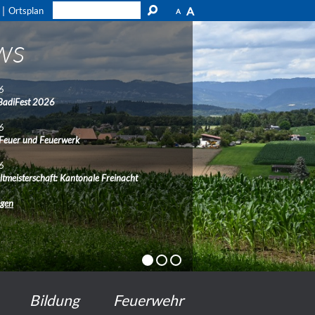
A
Ortsplan
A
ws
6
BadiFest 2026
6
 Feuer und Feuerwerk
6
ltmeisterschaft: Kantonale Freinacht
ngen
Bildung
Feuerwehr