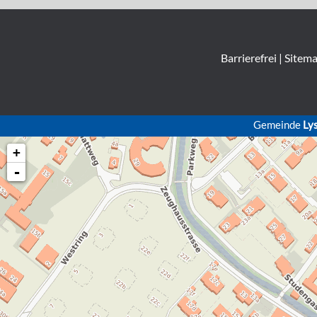
Barrierefrei
|
Sitem
Gemeinde
Ly