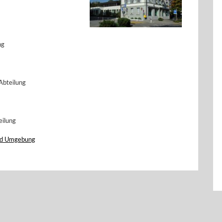
ng
Abteilung
eilung
und Umgebung