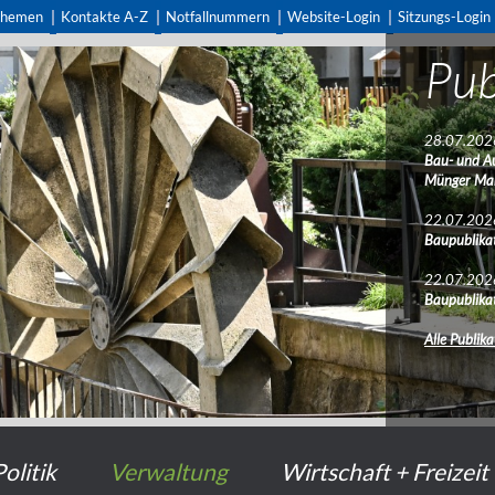
themen
Kontakte A-Z
Notfallnummern
Website-Login
Sitzungs-Login
Pub
Ne
28.07.202
29.07.202
Bau- und A
Programm 
Münger Ma
23.07.202
22.07.202
Verbot von
Baupublikat
09.07.202
22.07.202
Fussball We
Baupublikat
Alle Meldu
Alle Publik
Politik
Verwaltung
Wirtschaft + Freizeit