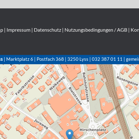
ap
|
Impressum
|
Datenschutz
|
Nutzungsbedingungen / AGB
|
Kon
ss
| Marktplatz 6 | Postfach 368 | 3250 Lyss | 032 387 01 11 | gemei