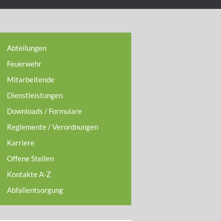
Abteilungen
Feuerwehr
Mitarbeitende
Dienstleistungen
Downloads / Formulare
Reglemente / Verordnungen
Karriere
Offene Stellen
Kontakte A-Z
Abfallentsorgung