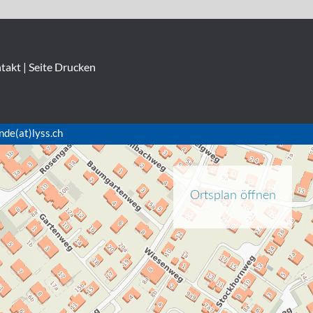
takt
|
Seite Drucken
nde(at)lyss.ch