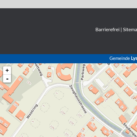
Barrierefrei
|
Sitem
Gemeinde
Ly