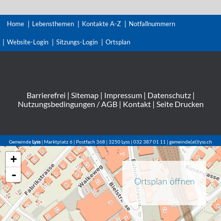
Home
Lebensthemen
Kontakte A-Z
Notfallnummern
Website-Login
Sitzungs-Login
Ortsplan
Barrierefrei
|
Sitemap
|
Impressum
|
Datenschutz
|
Nutzungsbedingungen / AGB
|
Kontakt
|
Seite Drucken
Gemeinde
Lyss
| Marktplatz 6 | Postfach 368 | 3250 Lyss | 032 387 01 11 | gemeinde(at)lyss.ch