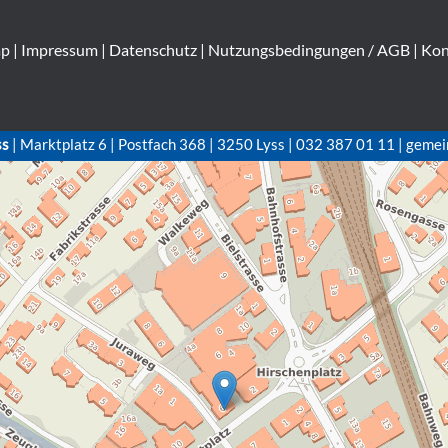
ap
|
Impressum
|
Datenschutz
|
Nutzungsbedingungen / AGB
|
Kon
ss
| Marktplatz 6 | Postfach 368 | 3250 Lyss | 032 387 01 11 | gemei