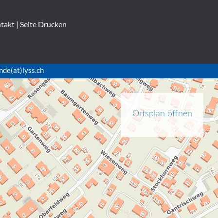
takt
|
Seite Drucken
nde(at)lyss.ch