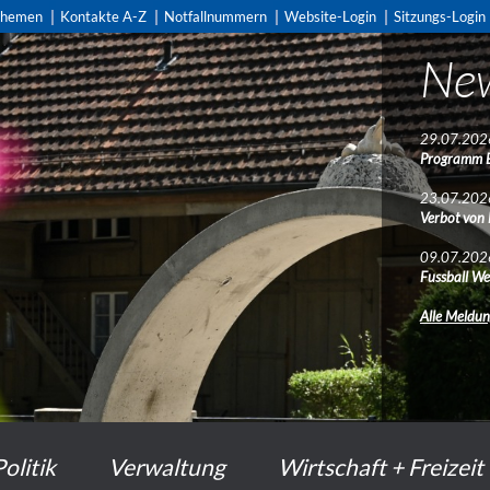
themen
Kontakte A-Z
Notfallnummern
Website-Login
Sitzungs-Login
Ne
Ne
29.07.202
29.07.202
Programm 
Programm 
23.07.202
23.07.202
Verbot von
Verbot von
09.07.202
09.07.202
Fussball We
Fussball We
Alle Meldu
Alle Meldu
Politik
Verwaltung
Wirtschaft + Freizeit