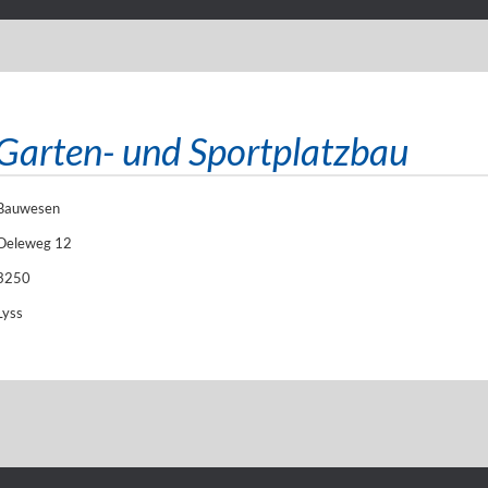
rten- und Sportplatzbau
Bauwesen
Oeleweg 12
3250
Lyss