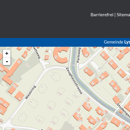
Barrierefrei
|
Sitem
Gemeinde
Ly