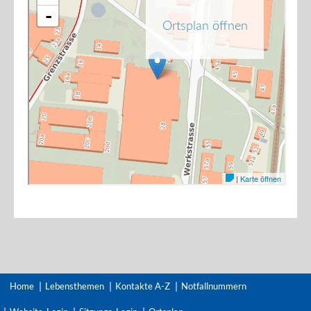
Home
Lebensthemen
Kontakte A-Z
Notfallnummern