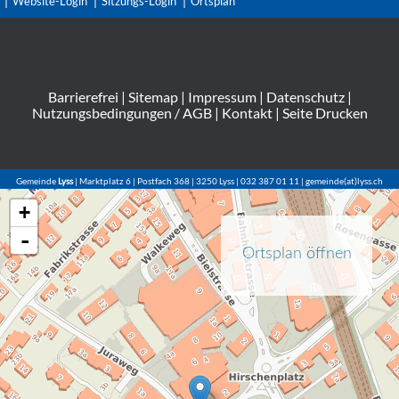
Website-Login
Sitzungs-Login
Ortsplan
Barrierefrei
|
Sitemap
|
Impressum
|
Datenschutz
|
Nutzungsbedingungen / AGB
|
Kontakt
|
Seite Drucken
Gemeinde
Lyss
| Marktplatz 6 | Postfach 368 | 3250 Lyss | 032 387 01 11 | gemeinde(at)lyss.ch