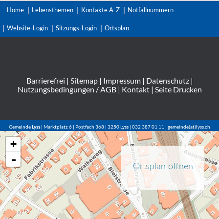
Home
Lebensthemen
Kontakte A-Z
Notfallnummern
Website-Login
Sitzungs-Login
Ortsplan
Barrierefrei
|
Sitemap
|
Impressum
|
Datenschutz
|
Nutzungsbedingungen / AGB
|
Kontakt
|
Seite Drucken
Gemeinde
Lyss
| Marktplatz 6 | Postfach 368 | 3250 Lyss | 032 387 01 11 | gemeinde(at)lyss.ch