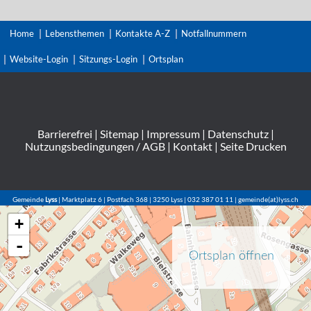
Home
Lebensthemen
Kontakte A-Z
Notfallnummern
Website-Login
Sitzungs-Login
Ortsplan
Barrierefrei
|
Sitemap
|
Impressum
|
Datenschutz
|
Nutzungsbedingungen / AGB
|
Kontakt
|
Seite Drucken
Gemeinde
Lyss
| Marktplatz 6 | Postfach 368 | 3250 Lyss | 032 387 01 11 | gemeinde(at)lyss.ch