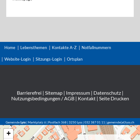
Home
Lebensthemen
Kontakte A-Z
Notfallnummern
Website-Login
Sitzungs-Login
Ortsplan
Barrierefrei
|
Sitemap
|
Impressum
|
Datenschutz
|
Nutzungsbedingungen / AGB
|
Kontakt
|
Seite Drucken
Gemeinde
Lyss
| Marktplatz 6 | Postfach 368 | 3250 Lyss | 032 387 01 11 | gemeinde(at)lyss.ch