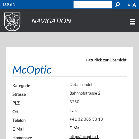
LOGIN
A
A
NAVIGATION
zurück zur Übersicht
McOptic
Detailhandel
Kategorie
Bahnhofstrasse 2
Strasse
3250
PLZ
Lyss
Ort
+41 32 385 33 13
Telefon
E-Mail
E-Mail
http://mcoptic.ch
Homepage