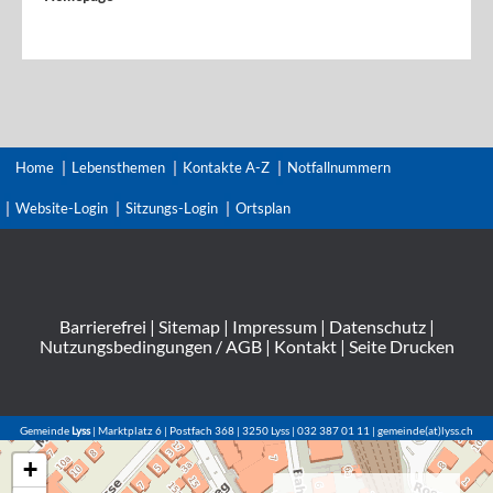
Home
Lebensthemen
Kontakte A-Z
Notfallnummern
Website-Login
Sitzungs-Login
Ortsplan
Barrierefrei
|
Sitemap
|
Impressum
|
Datenschutz
|
Nutzungsbedingungen / AGB
|
Kontakt
|
Seite Drucken
Gemeinde
Lyss
| Marktplatz 6 | Postfach 368 | 3250 Lyss | 032 387 01 11 | gemeinde(at)lyss.ch