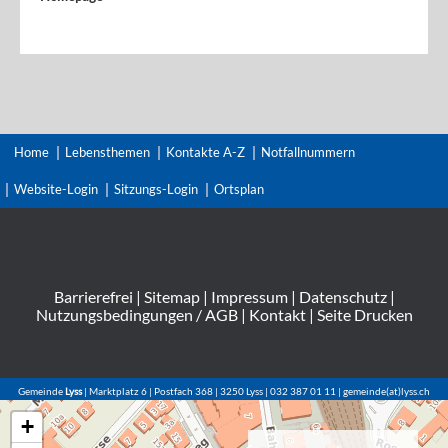
Home
Lebensthemen
Kontakte A-Z
Notfallnummern
Website-Login
Sitzungs-Login
Ortsplan
Barrierefrei
|
Sitemap
|
Impressum
|
Datenschutz
|
Nutzungsbedingungen / AGB
|
Kontakt
|
Seite Drucken
Gemeinde
Lyss
| Marktplatz 6 | Postfach 368 | 3250 Lyss | 032 387 01 11 | gemeinde(at)lyss.ch