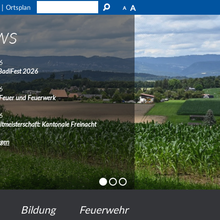
A
Ortsplan
A
ws
6
BadiFest 2026
6
 Feuer und Feuerwerk
6
ltmeisterschaft: Kantonale Freinacht
ngen
Bildung
Feuerwehr