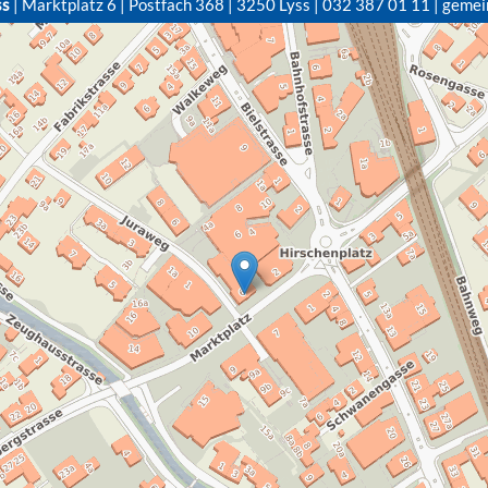
ss
| Marktplatz 6 | Postfach 368 | 3250 Lyss | 032 387 01 11 | gemei