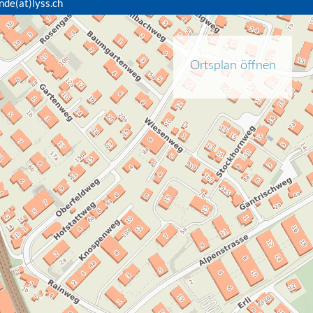
nde(at)lyss.ch