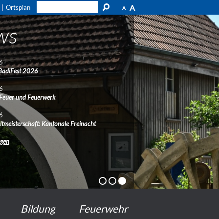
A
Ortsplan
A
ws
6
BadiFest 2026
6
 Feuer und Feuerwerk
6
ltmeisterschaft: Kantonale Freinacht
ngen
Bildung
Feuerwehr