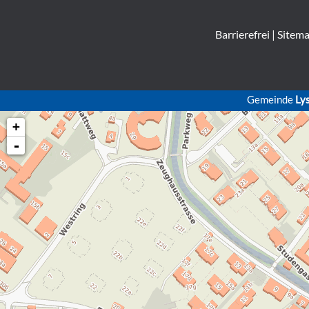
Barrierefrei
|
Sitem
Gemeinde
Ly