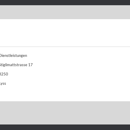
Dienstleistungen
Stiglimattstrasse 17
3250
Lyss