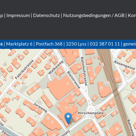
ap
|
Impressum
|
Datenschutz
|
Nutzungsbedingungen / AGB
|
Kon
ss
| Marktplatz 6 | Postfach 368 | 3250 Lyss | 032 387 01 11 | gemei