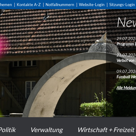
themen
Kontakte A-Z
Notfallnummern
Website-Login
Sitzungs-Login
Ne
29.07.202
Programm 
23.07.202
Verbot von
09.07.202
Fussball We
Alle Meldu
Politik
Verwaltung
Wirtschaft + Freizeit