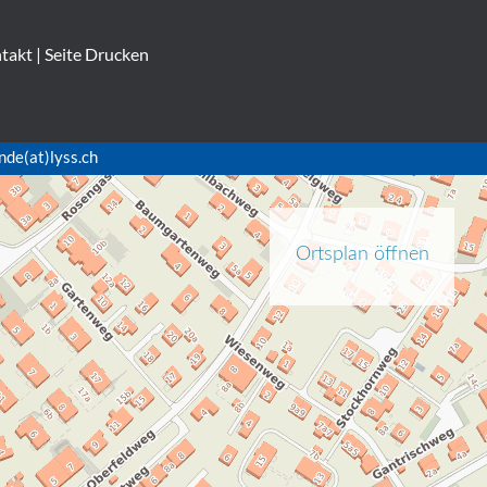
takt
|
Seite Drucken
nde(at)lyss.ch