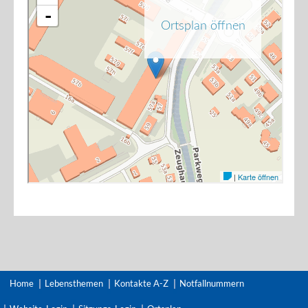
Home
Lebensthemen
Kontakte A-Z
Notfallnummern