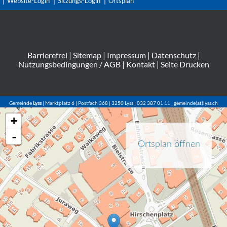
Website-Login
Sitzungs-Login
Ortsplan
Barrierefrei
|
Sitemap
|
Impressum
|
Datenschutz
|
Nutzungsbedingungen / AGB
|
Kontakt
|
Seite Drucken
Gemeinde
Lyss
| Marktplatz 6 | Postfach 368 | 3250 Lyss | 032 387 01 11 | gemeinde(at)lyss.ch