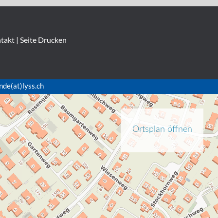
takt
|
Seite Drucken
nde(at)lyss.ch