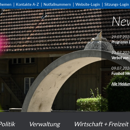
themen
Kontakte A-Z
Notfallnummern
Website-Login
Sitzungs-Login
Ne
Ne
29.07.202
29.07.202
Programm 
Programm 
23.07.202
23.07.202
Verbot von
Verbot von
09.07.202
09.07.202
Fussball We
Fussball We
Alle Meldu
Alle Meldu
Politik
Verwaltung
Wirtschaft + Freizeit