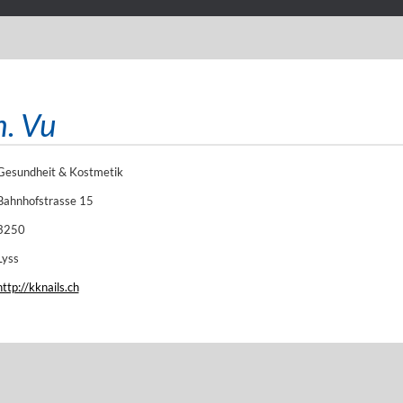
h. Vu
Gesundheit & Kostmetik
Bahnhofstrasse 15
3250
Lyss
http://kknails.ch