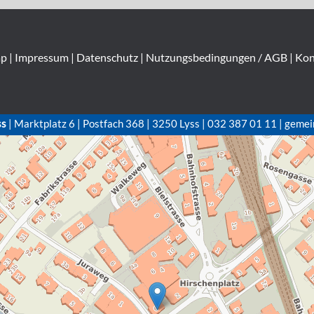
ap
|
Impressum
|
Datenschutz
|
Nutzungsbedingungen / AGB
|
Kon
ss
| Marktplatz 6 | Postfach 368 | 3250 Lyss | 032 387 01 11 | gemei