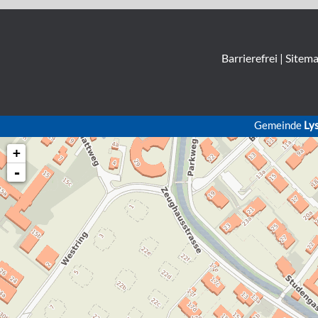
Barrierefrei
|
Sitem
Gemeinde
Ly