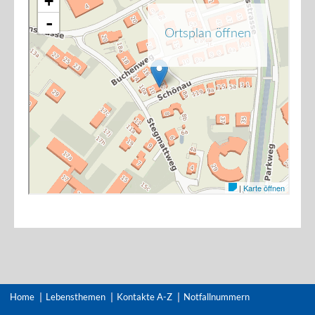
Home
Lebensthemen
Kontakte A-Z
Notfallnummern