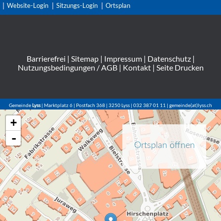
Website-Login
Sitzungs-Login
Ortsplan
Barrierefrei
|
Sitemap
|
Impressum
|
Datenschutz
|
Nutzungsbedingungen / AGB
|
Kontakt
|
Seite Drucken
Gemeinde
Lyss
| Marktplatz 6 | Postfach 368 | 3250 Lyss | 032 387 01 11 | gemeinde(at)lyss.ch