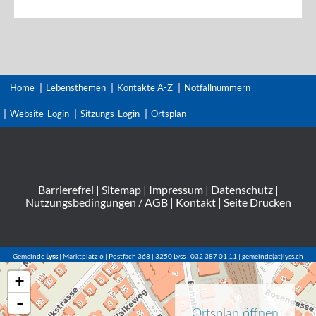
Home
Lebensthemen
Kontakte A-Z
Notfallnummern
Website-Login
Sitzungs-Login
Ortsplan
Barrierefrei
|
Sitemap
|
Impressum
|
Datenschutz
|
Nutzungsbedingungen / AGB
|
Kontakt
|
Seite Drucken
Gemeinde
Lyss
| Marktplatz 6 | Postfach 368 | 3250 Lyss | 032 387 01 11 | gemeinde(at)lyss.ch