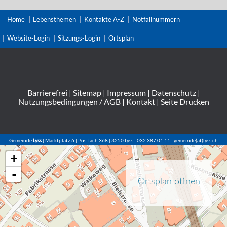
Home
Lebensthemen
Kontakte A-Z
Notfallnummern
Website-Login
Sitzungs-Login
Ortsplan
Barrierefrei
|
Sitemap
|
Impressum
|
Datenschutz
|
Nutzungsbedingungen / AGB
|
Kontakt
|
Seite Drucken
Gemeinde
Lyss
| Marktplatz 6 | Postfach 368 | 3250 Lyss | 032 387 01 11 | gemeinde(at)lyss.ch