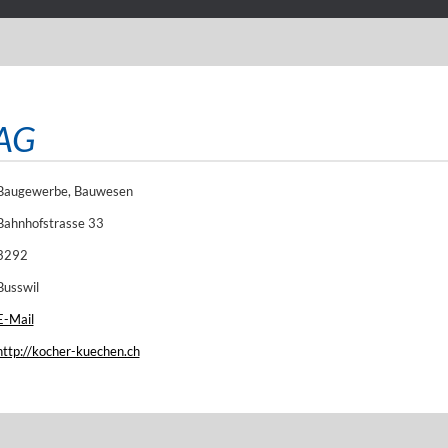
 AG
Baugewerbe, Bauwesen
Bahnhofstrasse 33
3292
Busswil
E-Mail
http://kocher-kuechen.ch