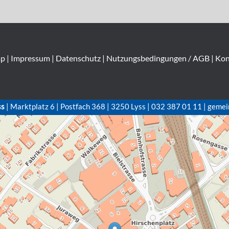
ap
|
Impressum
|
Datenschutz
|
Nutzungsbedingungen / AGB
|
Kon
ss
| Marktplatz 6 | Postfach 368 | 3250 Lyss | 032 387 01 11 | gemei