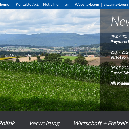
themen
Kontakte A-Z
Notfallnummern
Website-Login
Sitzungs-Login
Ne
29.07.202
Programm 
23.07.202
Verbot von
09.07.202
Fussball We
Alle Meldu
Politik
Verwaltung
Wirtschaft + Freizeit