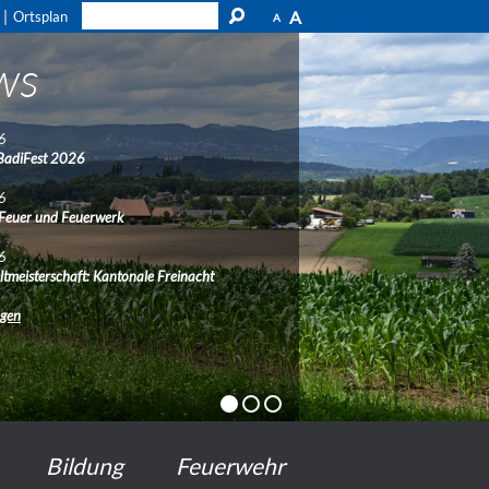
A
Ortsplan
A
ws
6
BadiFest 2026
6
 Feuer und Feuerwerk
6
ltmeisterschaft: Kantonale Freinacht
ngen
Bildung
Feuerwehr