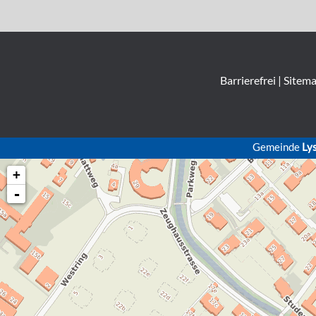
Barrierefrei
|
Sitem
Gemeinde
Ly