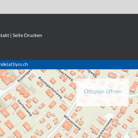
takt
|
Seite Drucken
nde(at)lyss.ch