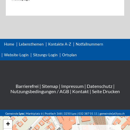
Home
Lebensthemen
Kontakte A-Z
Notfallnummern
Website-Login
Sitzungs-Login
Ortsplan
Barrierefrei
|
Sitemap
|
Impressum
|
Datenschutz
|
Nutzungsbedingungen / AGB
|
Kontakt
|
Seite Drucken
Gemeinde
Lyss
| Marktplatz 6 | Postfach 368 | 3250 Lyss | 032 387 01 11 | gemeinde(at)lyss.ch