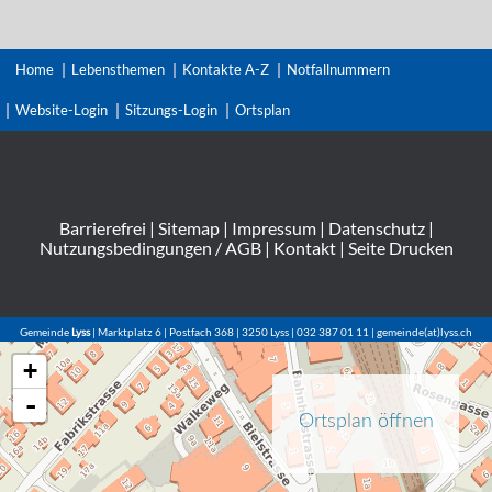
Home
Lebensthemen
Kontakte A-Z
Notfallnummern
Website-Login
Sitzungs-Login
Ortsplan
Barrierefrei
|
Sitemap
|
Impressum
|
Datenschutz
|
Nutzungsbedingungen / AGB
|
Kontakt
|
Seite Drucken
Gemeinde
Lyss
| Marktplatz 6 | Postfach 368 | 3250 Lyss | 032 387 01 11 | gemeinde(at)lyss.ch