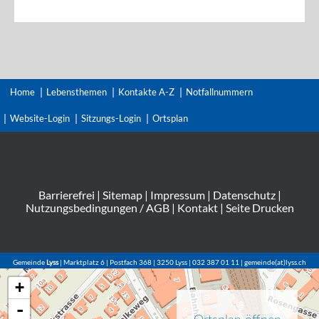
Home
Lebensthemen
Kontakte A-Z
Notfallnummern
Website-Login
Sitzungs-Login
Ortsplan
Barrierefrei
|
Sitemap
|
Impressum
|
Datenschutz
|
Nutzungsbedingungen / AGB
|
Kontakt
|
Seite Drucken
Gemeinde
Lyss
| Marktplatz 6 | Postfach 368 | 3250 Lyss | 032 387 01 11 | gemeinde(at)lyss.ch