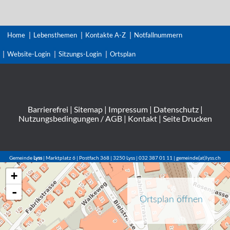
Home
Lebensthemen
Kontakte A-Z
Notfallnummern
Website-Login
Sitzungs-Login
Ortsplan
Barrierefrei
|
Sitemap
|
Impressum
|
Datenschutz
|
Nutzungsbedingungen / AGB
|
Kontakt
|
Seite Drucken
Gemeinde
Lyss
| Marktplatz 6 | Postfach 368 | 3250 Lyss | 032 387 01 11 | gemeinde(at)lyss.ch