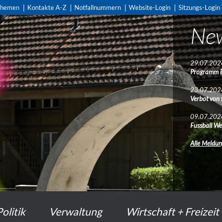
themen
Kontakte A-Z
Notfallnummern
Website-Login
Sitzungs-Login
Ne
Ne
29.07.202
29.07.202
Programm 
Programm 
23.07.202
23.07.202
Verbot von
Verbot von
09.07.202
09.07.202
Fussball We
Fussball We
Alle Meldu
Alle Meldu
Politik
Verwaltung
Wirtschaft + Freizeit