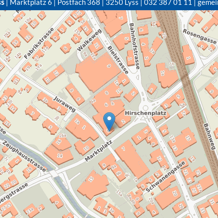
ss
| Marktplatz 6 | Postfach 368 | 3250 Lyss | 032 387 01 11 | gemei