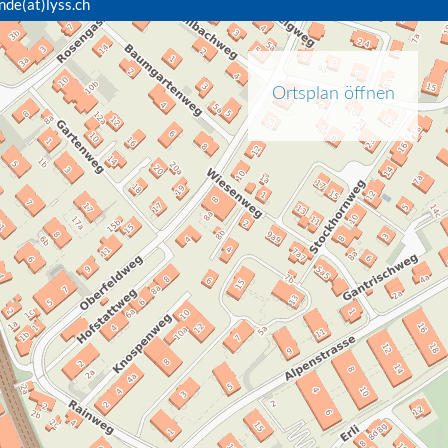
nde(at)lyss.ch