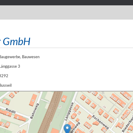
er GmbH
Baugewerbe, Bauwesen
Länggasse 3
3292
Busswil