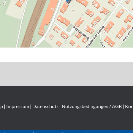
ap
|
Impressum
|
Datenschutz
|
Nutzungsbedingungen / AGB
|
Kon